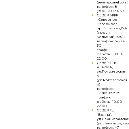
(severapparel.com)
телефон: 8
(800) 250 34 39
СЕВЕР МФК
"Северное
Нагорное",
пр.Кольский,158/1
(просп.
Кольский, 158/1)
телефон: 52-10-
30
график
работы: 10:00-
22:00
СЕВЕР ТРК
PLAZMA,
ул.Рогозерская,
4
(ул.Рогозерская,
4)
телефон:
+79118083939
график
работы: 10:00-
22:00
СЕВЕР ТЦ
"Волна",
ул.Ленинградска
(ул.Ленинградска
телефон: +7