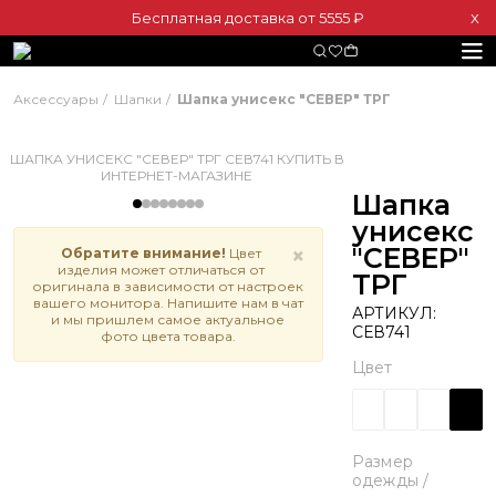
Бесплатная доставка от 5555 ₽
Х
Аксессуары
Шапки
Шапка унисекс "СЕВЕР" ТРГ
Шапка
унисекс
"СЕВЕР"
×
Обратите внимание!
Цвет
изделия может отличаться от
ТРГ
оригинала в зависимости от настроек
вашего монитора. Напишите нам в чат
АРТИКУЛ:
и мы пришлем самое актуальное
СЕВ741
фото цвета товара.
Цвет
Размер
одежды /