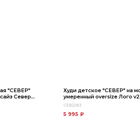
ая "СЕВЕР"
Худи детское "СЕВЕР" на м
сайз Север
умеренный oversize Лого v2
СЕВ2283
5 995 ₽