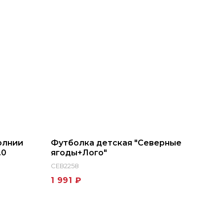
олнии
Футболка детская "Северные
.0
ягоды+Лого"
СЕВ2258
1 991 ₽