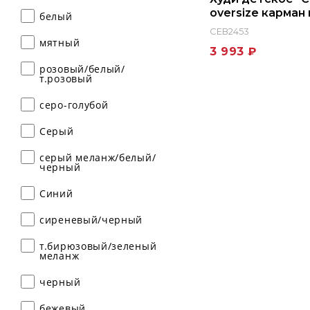
oversize карман
белый
СЕВ2453
мятный
3 993 ₽
розовый/белый/
т.розовый
серо-голубой
Серый
серый меланж/белый/
черный
Синий
сиреневый/черный
т.бирюзовый/зеленый
меланж
черный
бежевый