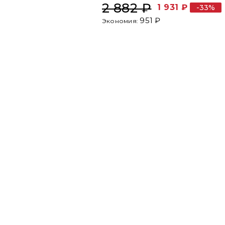
2 882 ₽
1 931 ₽
-33%
951 ₽
Экономия: