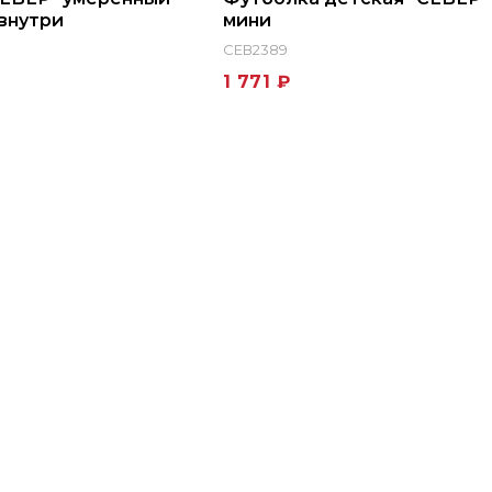
 внутри
мини
СЕВ2389
1 771 ₽