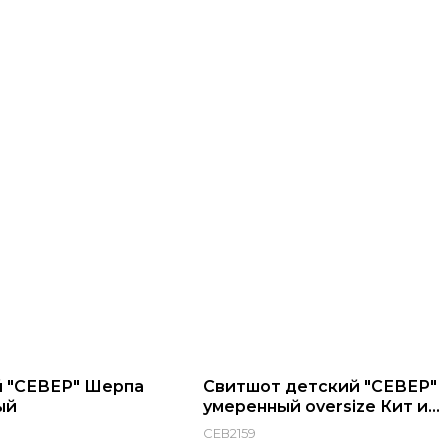
-33%
 "СЕВЕР" Шерпа
Свитшот детский "СЕВЕР"
ый
умеренный oversize Кит и
северное сияние
СЕВ2159