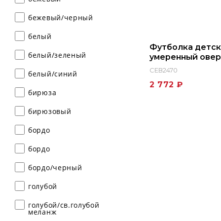
бежевый/черный
белый
Футболка детск
белый/зеленый
умеренный овер
вышивка
СЕВ2470
белый/синий
2 772 ₽
бирюза
бирюзовый
бордо
бордо
бордо/черный
голубой
голубой/св.голубой
меланж