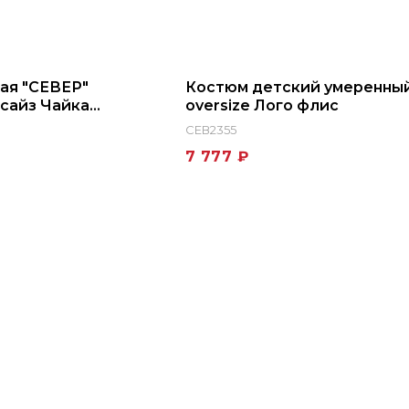
ая "СЕВЕР"
Костюм детский умеренны
сайз Чайка
oversize Лого флис
СЕВ2355
7 777 ₽