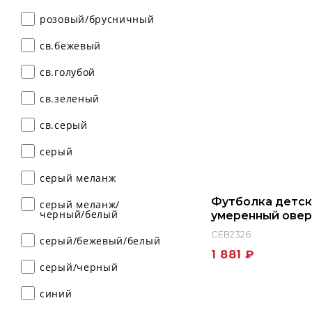
розовый/брусничный
св.бежевый
св.голубой
св.зеленый
св.серый
серый
серый меланж
Футболка детск
серый меланж/
черный/белый
умеренный овер
Родина Смелых
СЕВ2326
серый/бежевый/белый
1 881 ₽
серый/черный
синий