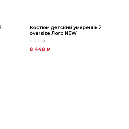
й
Костюм детский умеренный
oversize Лого NEW
СЕВ2351
8 448 ₽