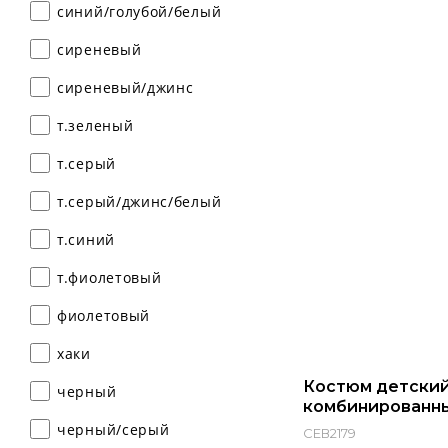
синий/голубой/белый
сиреневый
сиреневый/джинс
т.зеленый
т.серый
т.серый/джинс/белый
т.синий
т.фиолетовый
фиолетовый
хаки
Костюм детский
черный
комбинированн
черный/серый
СЕВ2179