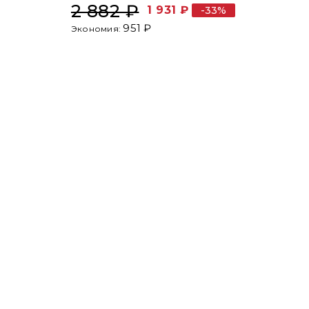
2 882 ₽
1 931 ₽
-33%
951 ₽
Экономия: