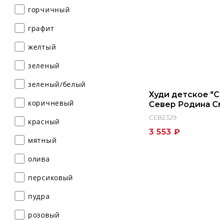
горчичный
графит
желтый
зеленый
зеленый/белый
Худи детское "С
коричневый
Север Родина 
СЕВ2329
красный
3 553 ₽
мятный
олива
персиковый
пудра
розовый