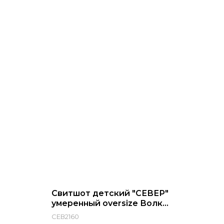
-33%
Свитшот детский "СЕВЕР"
умеренный oversize Волк
хоккеист
СЕВ2160