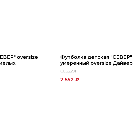
ЕВЕР" oversize
Футболка детская "СЕВЕР"
Смелых
умеренный oversize Дайвер
СЕВ2291
2 552 ₽