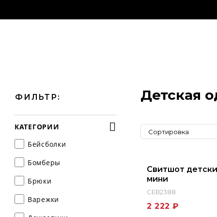
Детская 
ФИЛЬТР:
КАТЕГОРИИ
Сортировка
Бейсболки
Бомберы
Свитшот детски
мини
Брюки
СЕВ2388
Варежки
2 222 ₽