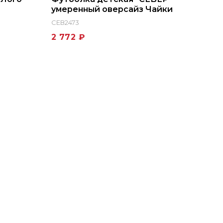
умеренный оверсайз Чайки
СЕВ2473
2 772 ₽