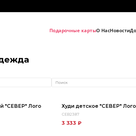
Подарочные карты
О Нас
Новости
До
одежда
й "СЕВЕР" Лого
Худи детское "СЕВЕР" Лого
СЕВ2387
3 333 ₽