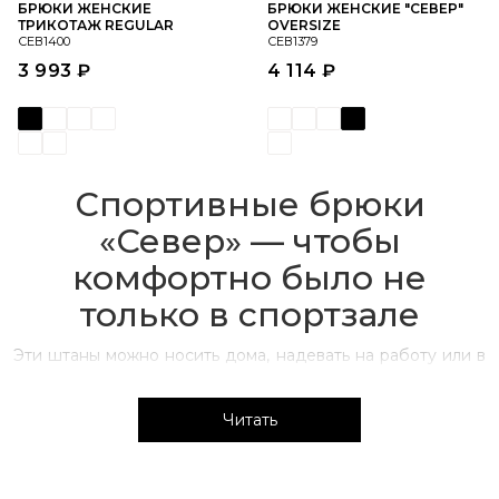
БРЮКИ ЖЕНСКИЕ
БРЮКИ ЖЕНСКИЕ "СЕВЕР"
ТРИКОТАЖ REGULAR
OVERSIZE
СЕВ1400
СЕВ1379
3 993 ₽
4 114 ₽
Спортивные брюки
«‎Север» — чтобы
комфортно было не
только в спортзале
Эти штаны можно носить дома, надевать на работу или в
поездки. Сочетать с футболкой, топом и даже пиджаком.
У нас вы можете купить женские спортивные брюки
Читать
более чем 10 оттенков, и все — максимально
комфортного кроя.
Почему женщины покупают