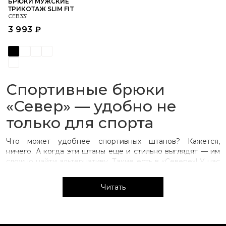
БРЮКИ МУЖСКИЕ
ТРИКОТАЖ SLIM FIT
СЕВ331
3 993 ₽
Спортивные брюки
«‎Север» — удобно не
только для спорта
Что может удобнее спортивных штанов? Кажется,
ничего. А когда эти штаны еще и стильно выглядят — им
сложно найти альтернативу. Такие есть в «Севере‎»! У нас
вы можете купить спортивные мужские брюки со
шнурком сверху, резинками снизу и карманами — это
Читать
универсальный вариант. Еще есть утепленные модели. Но
все штаны сделаны в России и продуманы дизайнерами
Заполярья.