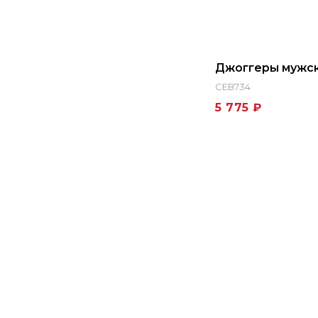
Джоггеры мужск
СЕВ734
5 775 ₽