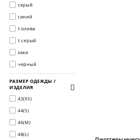
серый
синий
т.олива
т.серый
хаки
черный
РАЗМЕР ОДЕЖДЫ /
ИЗДЕЛИЯ
42(XS)
44(S)
46(M)
48(L)
Джоггеры мужск