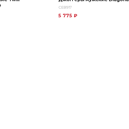
e
СЕВ917
5 775 ₽