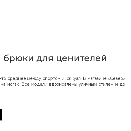
 брюки для ценителей
то среднее между спортом и кэжуал. В магазине «‎Север»
 на ногах. Все модели вдохновлены уличным стилем и до
жская одежда и активный образ жизни. А вот чем именно
ки: серый, ненавязчивый зеленый, спокойный синий. Эти