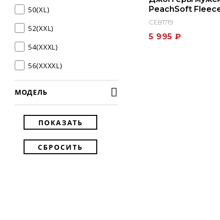
PeachSoft Fleec
50(XL)
СЕВ1719
52(XXL)
5 995 ₽
54(XXXL)
56(XXXXL)
МОДЕЛЬ