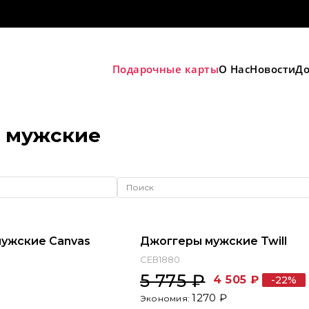
Подарочные карты
О Нас
Новости
До
 мужские
-22%
мужские Canvas
Джоггеры мужские Twill
СЕВ1880
5 775 ₽
4 505 ₽
-22%
1270 ₽
Экономия: