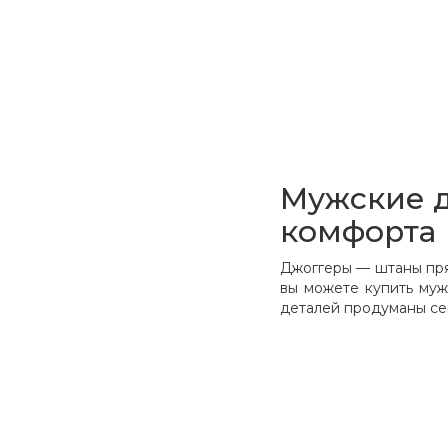
Мужские д
комфорта
Джоггеры — штаны прям
вы можете купить муж
деталей продуманы се
Почему мужч
Эти неклассические б
привлекают:
Цвета. В линейк