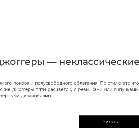
жоггеры — неклассические
ого покроя и полусвободного облегания. По стилю это что-
ские джоггеры пяти расцветок, с резинками или липучками
верными дизайнерами.
ины выбирают джоггеры «‎Север»
рюки привлекают мужчин, которым нравится современная му
Читать
е мужских штанов-джоггеров «‎Север» приглушенные оттен