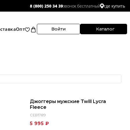
звонок бесплатный
8 (800) 250 34 39
где купить
ставка
Опт
Войти
Каталог
Джоггеры мужские Twill Lycra
Fleece
СЕВ1789
5 995 ₽