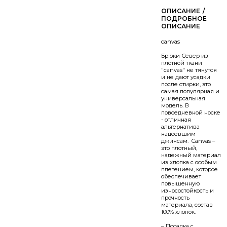
/
canvas
Брюки Север из
плотной ткани
"canvas" не тянутся
и не дают усадки
после стирки, это
самая популярная и
универсальная
модель. В
повседневной носке
- отличная
альтернатива
надоевшим
джинсам. Canvas –
это плотный,
надежный материал
из хлопка с особым
плетением, которое
обеспечивает
повышенную
износостойкость и
прочность
материала, состав
100% хлопок.
– Посадка с