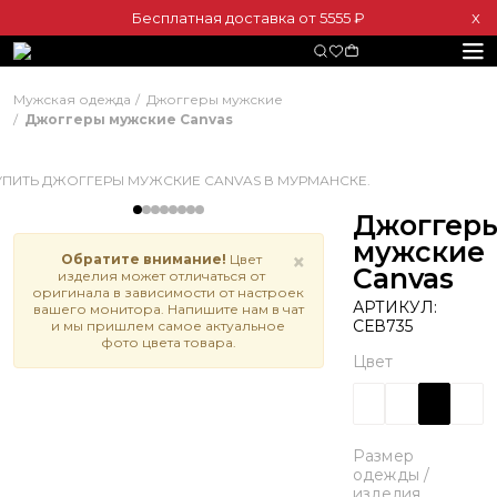
Бесплатная доставка от 5555 ₽
Х
Мужская одежда
Джоггеры мужские
Джоггеры мужские Canvas
Джоггер
мужские
×
Обратите внимание!
Цвет
Canvas
изделия может отличаться от
оригинала в зависимости от настроек
АРТИКУЛ:
вашего монитора. Напишите нам в чат
СЕВ735
и мы пришлем самое актуальное
фото цвета товара.
Цвет
Размер
одежды /
изделия