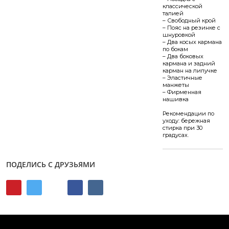
классической
талией
– Свободный крой
– Пояс на резинке с
шнуровкой
– Два косых кармана
по бокам
– Два боковых
кармана и задний
карман на липучке
– Эластичные
манжеты
– Фирменная
нашивка
Рекомендации по
уходу: бережная
стирка при 30
градусах.
ПОДЕЛИСЬ С ДРУЗЬЯМИ