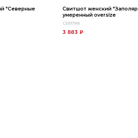
ий "Северные
Свитшот женский "Заполяр
умеренный oversize
СЕВ1788
3 883 ₽