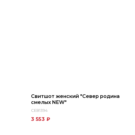
Свитшот женский "Север родина
смелых NEW"
СЕВ1394
3 553 ₽