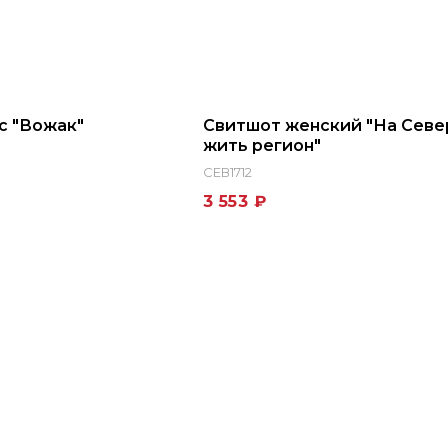
с "Вожак"
Свитшот женский "На Севе
жить регион"
СЕВ1712
3 553 ₽