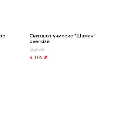
ре
Свитшот унисекс "Шаман"
oversize
СЕВ1615
4 114 ₽