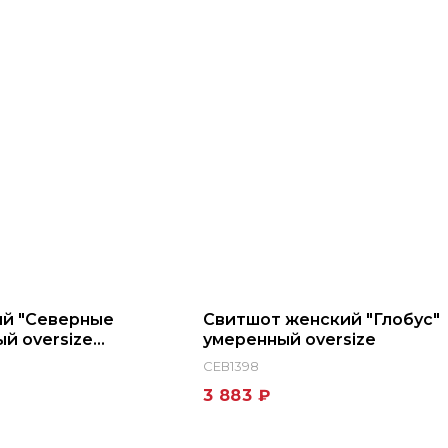
ий "Северные
Свитшот женский "Глобус"
й oversize
умеренный oversize
СЕВ1398
3 883 ₽