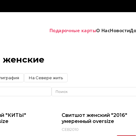
Подарочные карты
О Нас
Новости
До
 женские
лиграфия
На Севере жить
-22%
ий "КИТЫ"
Свитшот женский "2016"
ize
умеренный oversize
СЕВ2010