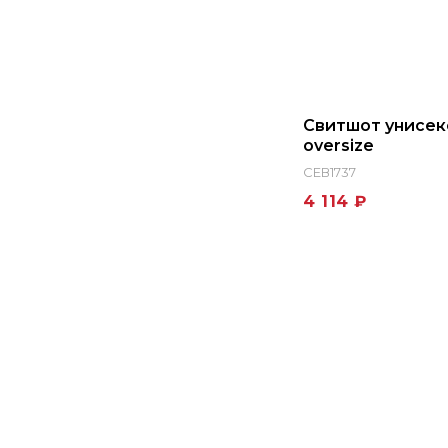
Свитшот унисек
oversize
СЕВ1737
4 114 ₽