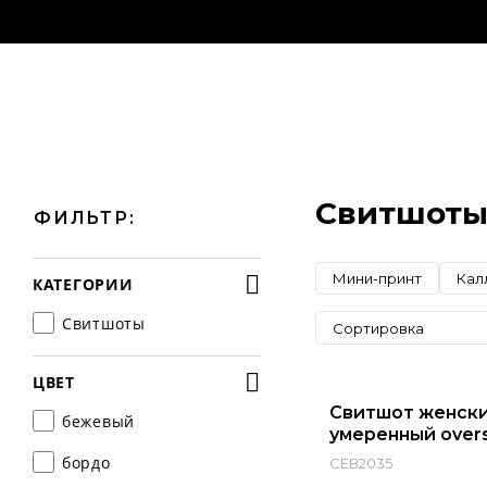
Свитшоты
ФИЛЬТР:
Мини-принт
Кал
КАТЕГОРИИ
Свитшоты
Сортировка
ЦВЕТ
Свитшот женск
бежевый
умеренный overs
бордо
СЕВ2035