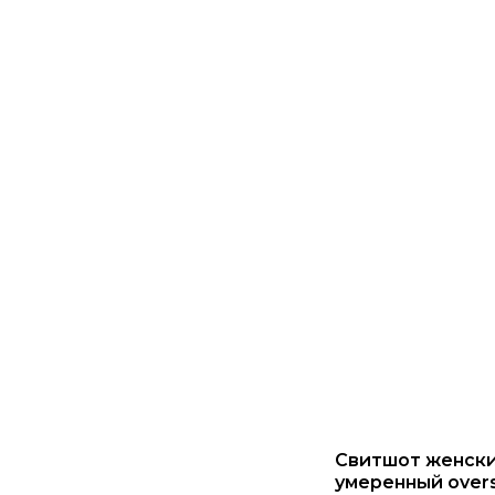
Свитшот женски
умеренный overs