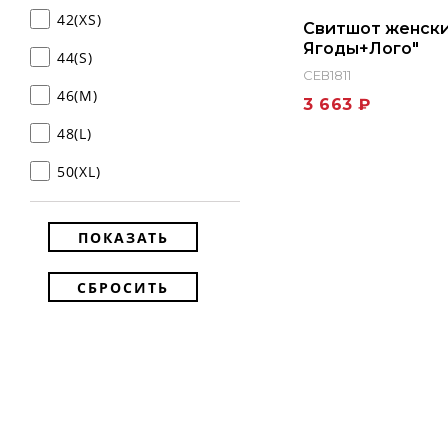
42(XS)
Свитшот женск
Ягоды+Лого"
44(S)
СЕВ1811
46(M)
3 663 ₽
48(L)
50(XL)