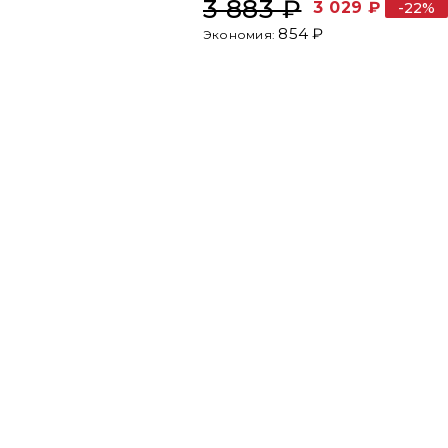
3 883 ₽
3 029 ₽
-22%
854 ₽
Экономия: