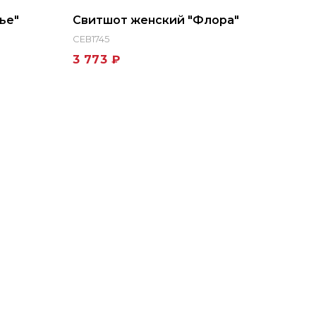
ье"
Свитшот женский "Флора"
СЕВ1745
3 773 ₽