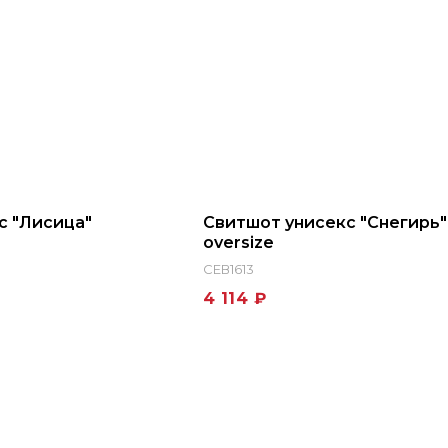
с "Лисица"
Свитшот унисекс "Снегирь"
oversize
СЕВ1613
4 114 ₽