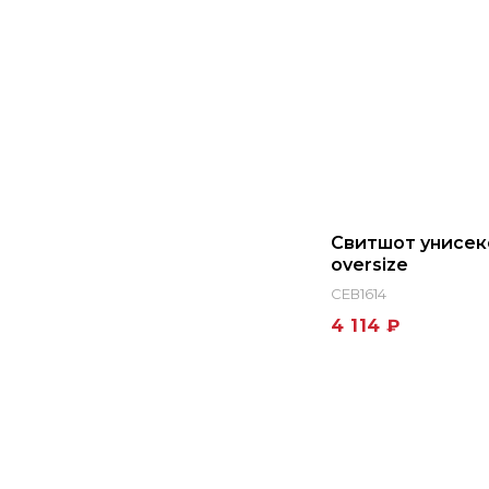
Свитшот унисек
oversize
СЕВ1614
4 114 ₽