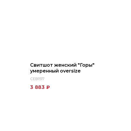
Свитшот женский "Горы"
умеренный oversize
СЕВ1517
3 883 ₽