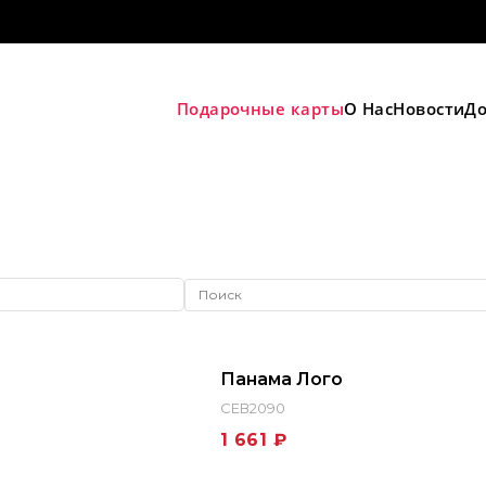
Подарочные карты
О Нас
Новости
До
Панама Лого
СЕВ2090
1 661 ₽