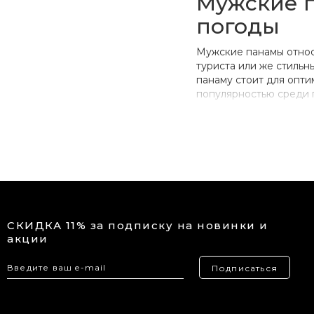
Мужские п
погоды
Мужские панамы относя
туриста или же стильн
панаму стоит для опти
популярностью среди п
вещами.
Как лучше вс
мужскую в М
Яркие и нестандартны
панамы. Купить панаму
характеристик:
СКИДКА 11% за подписку на новинки и
Подходит для лю
акции
которые изготавл
Стильный внешни
Подписаться
временем и вопл
Износоустойчивос
показатели в во