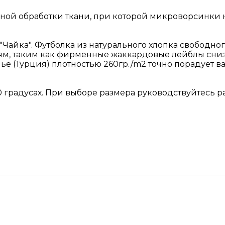
шной обработки ткани, при которой микроворсинки 
"Чайка". Футболка из натурального хлопка свободно
м, таким как фирменные жаккардовые лейблы снизу 
ье (Турция) плотностью 260гр./m2 точно порадует в
 градусах. При выборе размера руководствуйтесь р