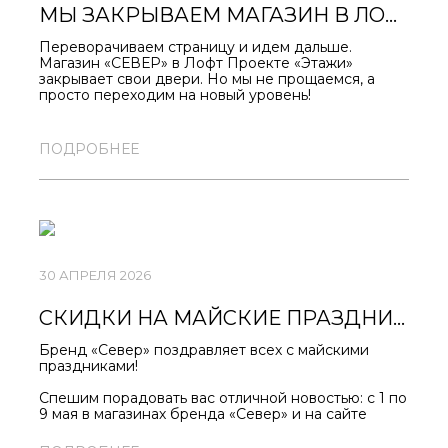
МЫ ЗАКРЫВАЕМ МАГАЗИН В ЛОФТ ПРОЕКТЕ «ЭТАЖИ». СЛЕДУЮЩАЯ ОСТАНОВКА — ПРОСТРАНСТВО «СЕНО»!
Переворачиваем страницу и идем дальше.
Магазин «СЕВЕР» в Лофт Проекте «Этажи»
закрывает свои двери. Но мы не прощаемся, а
просто переходим на новый уровень!
Уже совсем скоро мы откроем новый, классный
магазин в стильном пространстве «Сено».
ПОДРОБНЕЕ
Запоминайте наш будущий адрес: Санкт-
Петербург, ул. Гороховая, 47-49.
Вовсю готовимся к открытию. Следите за
новостями — скоро объявим дату!
30 АПРЕЛЯ 2026
СКИДКИ НА МАЙСКИЕ ПРАЗДНИКИ ОТ 11% НА ВЕСЬ АССОРТИМЕНТ!
Бренд «Север» поздравляет всех с майскими
праздниками!
Спешим порадовать вас отличной новостью: с 1 по
9 мая в магазинах бренда «Север» и на сайте
SEVERAPPAREL.COM
действуют скидки на весь
ассортимент — включая новинки!