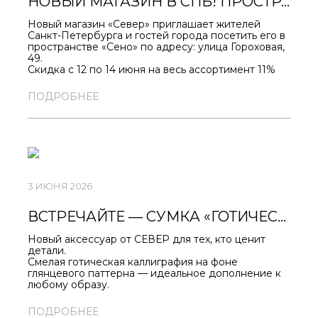
НОВЫЙ МАГАЗИН В СПБ! ПРОСТРАНСТВО SENO.
Новый магазин «Север» приглашает жителей
Санкт-Петербурга и гостей города посетить его в
пространстве «Сено» по адресу: улица Гороховая,
49.
Скидка с 12 по 14 июня на весь ассортимент 11%
включая новинки!
ПОДРОБНЕЕ
3 ИЮНЯ 2026
ВСТРЕЧАЙТЕ — СУМКА «ГОТИЧЕСКАЯ ВЯЗЬ».
Новый аксессуар от СЕВЕР для тех, кто ценит
детали.
Смелая готическая каллиграфия на фоне
глянцевого паттерна — идеальное дополнение к
любому образу.
Ваши главные вещи всегда будут под рукой.
HTTPS://SEVERAPPAREL.COM/SHOP/301/80447/
ПОДРОБНЕЕ