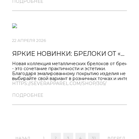
ПОДРОБНЕЕ
Что вас ждёт:
- скидки от 11% до 55%;
- актуальные модели для весеннего гардероба;
- стильные аксессуары с северным характером.
Не упустите шанс обновить образ по выгодной
цене!
22 АПРЕЛЯ 2026
ЯРКИЕ НОВИНКИ: БРЕЛОКИ ОТ «СЕВЕРА» УЖЕ В ПРОДАЖЕ!
Новая коллекция металлических брелоков от бренда «
- это сочетание практичности и эстетики.
Благодаря эмалированному покрытию изделия не выцвет
выбирайте свой вариант в розничных точках и интернет
HTTPS://SEVERAPPAREL.COM/SHOP/305/
ПОДРОБНЕЕ
НАЗАД
1
2
3
4
31
ВПЕРЕД