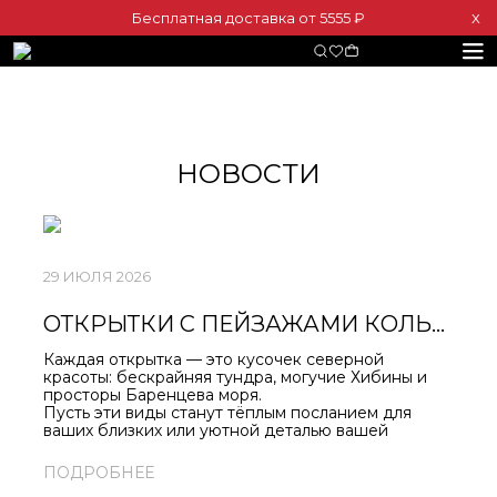
Бесплатная доставка от 5555 ₽
Х
НОВОСТИ
29 ИЮЛЯ 2026
ОТКРЫТКИ С ПЕЙЗАЖАМИ КОЛЬСКОГО ЗАПОЛЯРЬЯ!
Каждая открытка — это кусочек северной
красоты: бескрайняя тундра, могучие Хибины и
просторы Баренцева моря.
Пусть эти виды станут тёплым посланием для
ваших близких или уютной деталью вашей
коллекции.
Заказывайте на нашем сайте или ищите в
ПОДРОБНЕЕ
магазинах «Север».