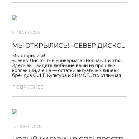
SEVERAPPAREL.COM/SHOP/309/
9 ИЮЛЯ 2026
МЫ ОТКРЫЛИСЬ! «СЕВЕР ДИСКОНТ» В УНИВЕРМАГЕ «ВОЛНА», 3‑Й ЭТАЖ
Мы открылись!
«Север Дисконт» в универмаге «Волна», 3‑й этаж
Здесь вы найдёте любимые вещи из прошлых
коллекций, а ещё — остатки актуальных линеек
брендов CULT, Культура и SHMOT. Это отличная
возможность пополнить гардероб стильными
вещами, которые сложно встретить в обычных
ПОДРОБНЕЕ
магазинах.
Скидки на всё — от 22 до 77 %! Такая модель
продаж позволяет нам предлагать товары по
привлекательным ценам — не упустите свой шанс!
Приходите, выбирайте и создавайте
неповторимые образы!
Ждём вас в универмаге «Волна», новая точка
«Север Дисконт», 3 этаж.
15 ИЮНЯ 2026