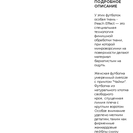
У этих футболок
особая ткань -
Peach Effect — это
специальная
технология
финишной
обработки ткани,
при которой
микроворсинки на
поверхности делают
материал
бархатистым на
ощупь.
Женская футболка
умеренный oversize
с принтом "Чайки".
Футболка из
натурального хлопка
свободного
кроя, спущенная
линия плеча с
круглым воротом.
Особое внимание
уделено мелким
деталям, таким как
фирменные
жаккардовые
лейблы снизу