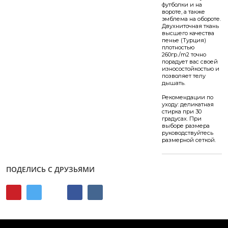
футболки и на
вороте, а также
эмблема на обороте.
Двухниточная ткань
высшего качества
пенье (Турция)
плотностью
260гр./m2 точно
порадует вас своей
износостойкостью и
позволяет телу
дышать.
Рекомендации по
уходу: деликатная
стирка при 30
градусах. При
выборе размера
руководствуйтесь
размерной сеткой.
ПОДЕЛИСЬ С ДРУЗЬЯМИ