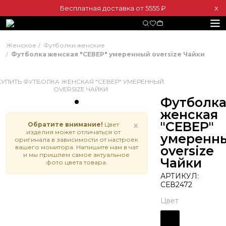
Бесплатная доставка от 5555 ₽
Х
Женское
Футболки женские
Футболка женская "СЕВЕР" умеренный oversize Чайки
Футболк
женская
"СЕВЕР"
×
Обратите внимание!
Цвет
изделия может отличаться от
умеренн
оригинала в зависимости от настроек
вашего монитора. Напишите нам в чат
oversize
и мы пришлем самое актуальное
Чайки
фото цвета товара.
АРТИКУЛ:
СЕВ2472
Цвет