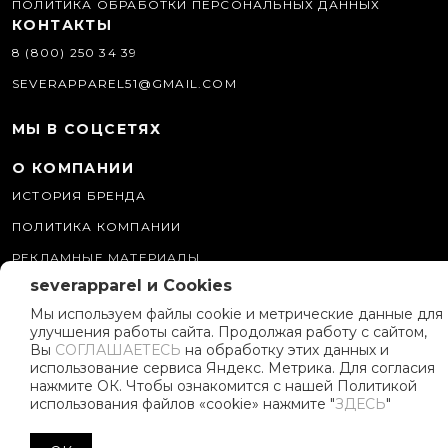
ПОЛИТИКА ОБРАБОТКИ ПЕРСОНАЛЬНЫХ ДАННЫХ
КОНТАКТЫ
8 (800) 250 34 39
SEVERAPPAREL51@GMAIL.COM
МЫ В СОЦСЕТЯХ
О КОМПАНИИ
ИСТОРИЯ БРЕНДА
ПОЛИТИКА КОМПАНИИ
РЕКЛАМНЫЕ МАТЕРИАЛЫ
severapparel и Cookies
ПРОГРАММА ЛОЯЛЬНОСТИ
Мы используем файлы cookie и метрические данные для
улучшения работы сайта. Продолжая работу с сайтом,
Вы
СОГЛАШАЕТЕСЬ
на обработку этих данных и
использование сервиса Яндекс. Метрика. Для согласия
нажмите ОК. Чтобы ознакомится с нашей Политикой
использования файлов «cookie» нажмите "
ЗДЕСЬ
"