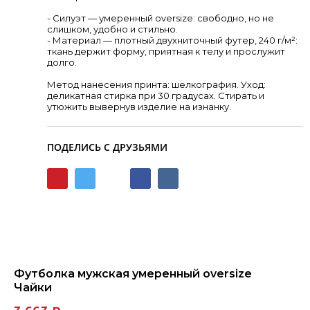
- Силуэт — умеренный oversize: свободно, но не
слишком, удобно и стильно.
- Материал — плотный двухниточный футер, 240 г/м²:
ткань держит форму, приятная к телу и прослужит
долго.
Метод нанесения принта: шелкография. Уход:
деликатная стирка при 30 градусах. Стирать и
утюжить вывернув изделие на изнанку.
ПОДЕЛИСЬ С ДРУЗЬЯМИ
Футболка мужская умеренный oversize
Чайки