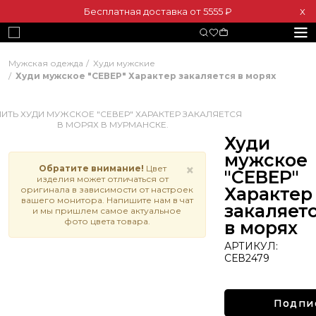
Бесплатная доставка от 5555 ₽
Х
Мужская одежда
Худи мужские
Худи мужское "СЕВЕР" Характер закаляется в морях
Худи
мужское
×
Обратите внимание!
Цвет
"СЕВЕР"
изделия может отличаться от
Характер
оригинала в зависимости от настроек
вашего монитора. Напишите нам в чат
закаляет
и мы пришлем самое актуальное
фото цвета товара.
в морях
АРТИКУЛ:
СЕВ2479
Подпи