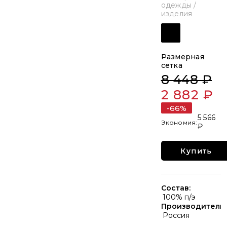
одежды /
изделия
Размерная
сетка
8 448 ₽
2 882 ₽
-66%
5 566
₽
Купить
Состав:
100% п/э
Производитель:
Россия