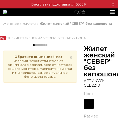
Бесплатная доставка от 5555 ₽
Х
Женское
Жилеты
Жилет женский "СЕВЕР" без капюшона
6%
Жилет
женский
×
Обратите внимание!
Цвет
"СЕВЕР"
изделия может отличаться от
оригинала в зависимости от настроек
без
вашего монитора. Напишите нам в чат
капюшон
и мы пришлем самое актуальное
фото цвета товара.
АРТИКУЛ:
СЕВ2210
Цвет
Размер