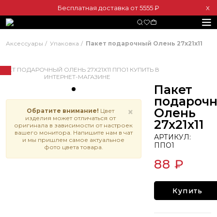
Бесплатная доставка от 5555 ₽
Х
Аксессуары
Упаковка
Пакет подарочный Олень 27х21х11
Пакет
подароч
Олень
×
Обратите внимание!
Цвет
изделия может отличаться от
27х21х11
оригинала в зависимости от настроек
вашего монитора. Напишите нам в чат
АРТИКУЛ:
и мы пришлем самое актуальное
ППО1
фото цвета товара.
88 ₽
Купить