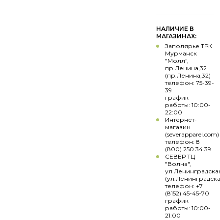
НАЛИЧИЕ В
МАГАЗИНАХ:
Заполярье ТРК
Мурманск
"Молл",
пр.Ленина,32
(пр.Ленина,32)
телефон: 75-39-
39
график
работы: 10:00-
22:00
Интернет-
магазин
(severapparel.com)
телефон: 8
(800) 250 34 39
СЕВЕР ТЦ
"Волна",
ул.Ленинградска
(ул.Ленинградска
телефон: +7
(8152) 45-45-70
график
работы: 10:00-
21:00