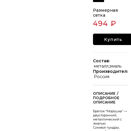
Размерная
сетка
494 ₽
Купить
Состав:
металл,эмаль
Производитель:
Россия
/
Брелок “Морошка” —
двусторонний,
металлический с
эмалью
Символ тундры,