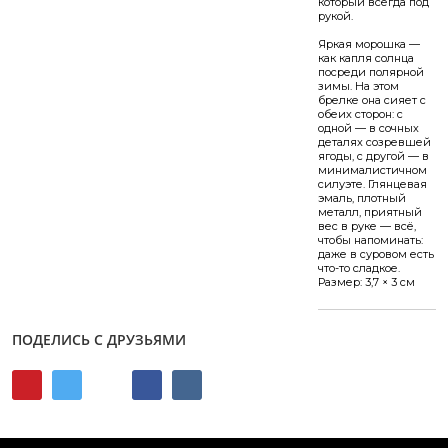
который всегда под
рукой.
Яркая морошка —
как капля солнца
посреди полярной
зимы. На этом
брелке она сияет с
обеих сторон: с
одной — в сочных
деталях созревшей
ягоды, с другой — в
минималистичном
силуэте. Глянцевая
эмаль, плотный
металл, приятный
вес в руке — всё,
чтобы напоминать:
даже в суровом есть
что-то сладкое.
Размер: 3,7 × 3 см
ПОДЕЛИСЬ С ДРУЗЬЯМИ