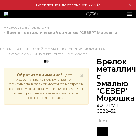
Бесплатная доставка от 5555 ₽
Х
Аксессуары
Брелоки
Брелок металлический с эмалью "СЕВЕР" Морошка
Брелок
металлич
с
×
Обратите внимание!
Цвет
изделия может отличаться от
эмалью
оригинала в зависимости от настроек
вашего монитора. Напишите нам в чат
"СЕВЕР"
и мы пришлем самое актуальное
Морошка
фото цвета товара.
АРТИКУЛ:
СЕВ2432
Цвет