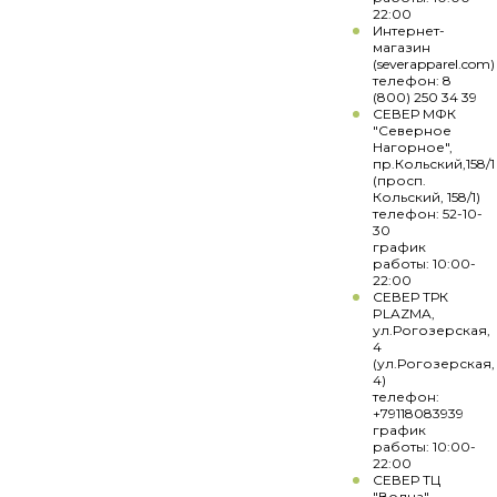
22:00
Интернет-
магазин
(severapparel.com)
телефон: 8
(800) 250 34 39
СЕВЕР МФК
"Северное
Нагорное",
пр.Кольский,158/1
(просп.
Кольский, 158/1)
телефон: 52-10-
30
график
работы: 10:00-
22:00
СЕВЕР ТРК
PLAZMA,
ул.Рогозерская,
4
(ул.Рогозерская,
4)
телефон:
+79118083939
график
работы: 10:00-
22:00
СЕВЕР ТЦ
"Волна",