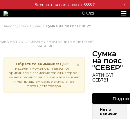
Бесплатная доставка от 5555 ₽
Х
Аксессуары
Сумки
Сумка на пояс "СЕВЕР"
Сумка
на пояс
×
Обратите внимание!
Цвет
"СЕВЕР"
изделия может отличаться от
оригинала в зависимости от настроек
АРТИКУЛ:
вашего монитора. Напишите нам в чат
СЕВ781
и мы пришлем самое актуальное
фото цвета товара.
Подпи
Нет в
наличии