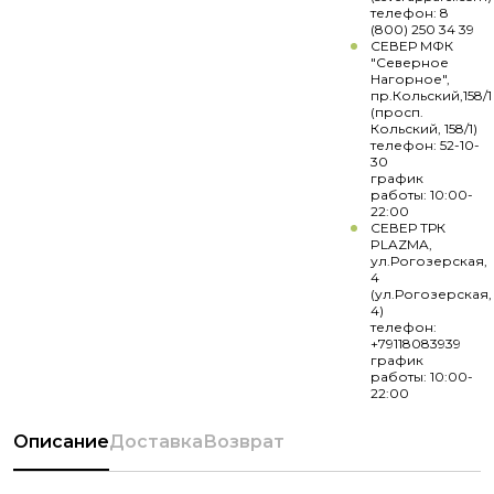
телефон: 8
(800) 250 34 39
СЕВЕР МФК
"Северное
Нагорное",
пр.Кольский,158/1
(просп.
Кольский, 158/1)
телефон: 52-10-
30
график
работы: 10:00-
22:00
СЕВЕР ТРК
PLAZMA,
ул.Рогозерская,
4
(ул.Рогозерская,
4)
телефон:
+79118083939
график
работы: 10:00-
22:00
Описание
Доставка
Возврат