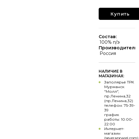
Купить
Состав:
100% п/э
Производитель:
Россия
НАЛИЧИЕ В
МАГАЗИНАХ:
Заполярье ТРК
Мурманск
"Молл",
пр.Ленина,32
(пр.Ленина,32)
телефон: 75-39-
39
график
работы: 10:00-
22:00
Интернет-
магазин
(severapparel.com)