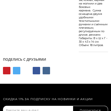
застежках, карман
на молнии и два
боковых
кармана. Сумка
оснащена двумя
удобными
текстильными
ручками и съёмным
плечевым,
регулируемым по
длине, ремнем.
Габариты: В х Ш х Г -
30 х 43 х 14 см.
Объем: 18 литров.
ПОДЕЛИСЬ С ДРУЗЬЯМИ
СКИДКА 11% ЗА ПОДПИСКУ НА НОВИНКИ И АКЦИИ
Подписаться