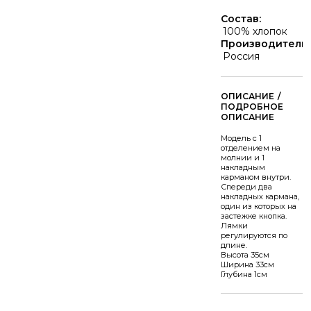
Состав:
100% хлопок
Производитель:
Россия
/
Модель с 1
отделением на
молнии и 1
накладным
карманом внутри.
Спереди два
накладных кармана,
один из которых на
застежке кнопка.
Лямки
регулируются по
длине.
Высота 35см
Ширина 33см
Глубина 1см