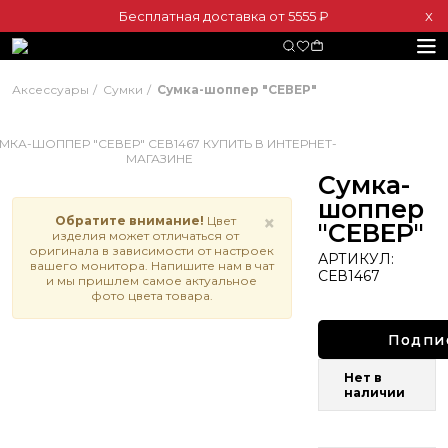
Бесплатная доставка от 5555 ₽
Х
Аксессуары
Сумки
Сумка-шоппер "СЕВЕР"
Сумка-
шоппер
×
Обратите внимание!
Цвет
"СЕВЕР"
изделия может отличаться от
оригинала в зависимости от настроек
АРТИКУЛ:
вашего монитора. Напишите нам в чат
СЕВ1467
и мы пришлем самое актуальное
фото цвета товара.
Подпи
Нет в
наличии