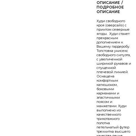
/
Худи свободного
кроя (оверсайз) с
принтом северные
ягоды. Худи станет
прекрасным
дополнением к
Вашему гардеробу.
Толстовка унисекс
свободного силуэта,
с увеличенной
шириной рукавов и
спущенной
плечевой линией.
Оснащена
комфортным
капюшоном,
боковыми
карманами и
эластичными
поясом и
манжетами. Худи
выполнено из
качественного
трикотажного
полотна
петельчатый футер
трехнитка высшего
качества пенье