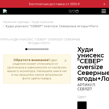
Бесплатная доставка от 5555 ₽
Х
Мужская одежда
Худи мужские
Худи унисекс "СЕВЕР" oversize Северные ягоды+Лого
Худи
унисекс
"СЕВЕР"
×
Обратите внимание!
Цвет
изделия может отличаться от
oversize
оригинала в зависимости от настроек
вашего монитора. Напишите нам в чат
Северны
и мы пришлем самое актуальное
ягоды+Ло
фото цвета товара.
АРТИКУЛ:
СЕВ1537
Цвет