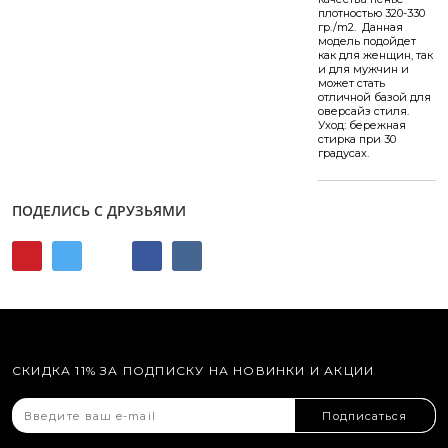
плотностью 320-330
гр./m2. Данная
модель подойдет
как для женщин, так
и для мужчин и
может стать
отличной базой для
оверсайз стиля.
Уход: бережная
стирка при 30
градусах.
ПОДЕЛИСЬ С ДРУЗЬЯМИ
СКИДКА 11% ЗА ПОДПИСКУ НА НОВИНКИ И АКЦИИ
Подписаться