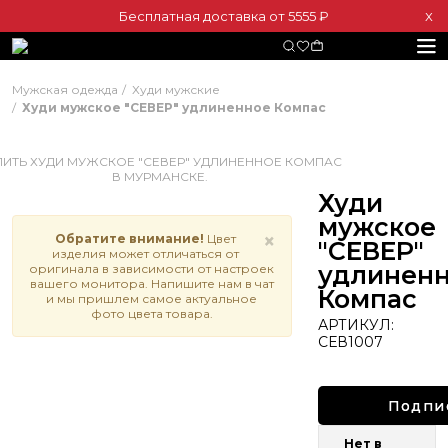
Бесплатная доставка от 5555 ₽
Х
Мужская одежда
Худи мужские
Худи мужское "СЕВЕР" удлиненное Компас
Худи
мужское
×
Обратите внимание!
Цвет
"СЕВЕР"
изделия может отличаться от
удлинен
оригинала в зависимости от настроек
вашего монитора. Напишите нам в чат
Компас
и мы пришлем самое актуальное
фото цвета товара.
АРТИКУЛ:
СЕВ1007
Подпи
Нет в