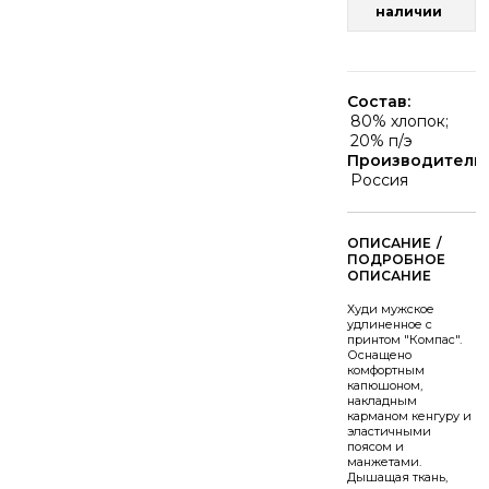
наличии
Состав:
80% хлопок;
20% п/э
Производитель:
Россия
/
Худи мужское
удлиненное с
принтом "Компас".
Оснащено
комфортным
капюшоном,
накладным
карманом кенгуру и
эластичными
поясом и
манжетами.
Дышащая ткань,