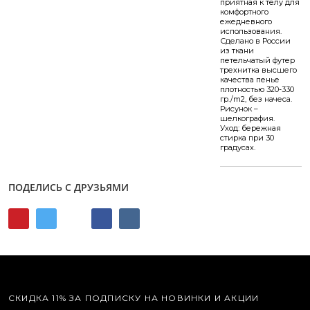
приятная к телу для
комфортного
ежедневного
использования.
Сделано в России
из ткани
петельчатый футер
трехнитка высшего
качества пенье
плотностью 320-330
гр./m2, без начеса.
Рисунок –
шелкография.
Уход: бережная
стирка при 30
градусах.
ПОДЕЛИСЬ С ДРУЗЬЯМИ
СКИДКА 11% ЗА ПОДПИСКУ НА НОВИНКИ И АКЦИИ