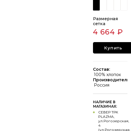
Размерная
сетка
4 664 ₽
Купить
Состав:
100% хлопок
Производитель:
Россия
НАЛИЧИЕ В
МАГАЗИНАХ:
СЕВЕР ТРК
PLAZMA,
ул.Рогозерская,
4
(ул.Рогозерская,