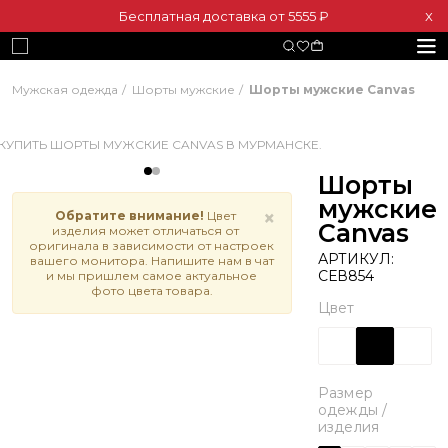
Бесплатная доставка от 5555 ₽
Х
Мужская одежда
Шорты мужские
Шорты мужские Canvas
Шорты
мужские
×
Обратите внимание!
Цвет
Canvas
изделия может отличаться от
оригинала в зависимости от настроек
АРТИКУЛ:
вашего монитора. Напишите нам в чат
СЕВ854
и мы пришлем самое актуальное
фото цвета товара.
Цвет
Размер
одежды /
изделия