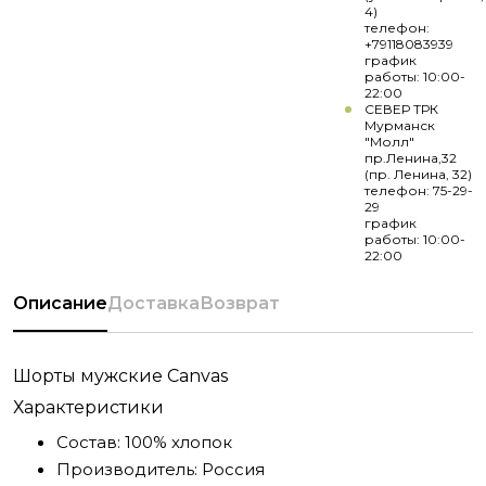
4)
телефон:
+79118083939
график
работы: 10:00-
22:00
СЕВЕР ТРК
Мурманск
"Молл"
пр.Ленина,32
(пр. Ленина, 32)
телефон: 75-29-
29
график
работы: 10:00-
22:00
Описание
Доставка
Возврат
Шорты мужские Canvas
Характеристики
Состав:
100% хлопок
Производитель:
Россия