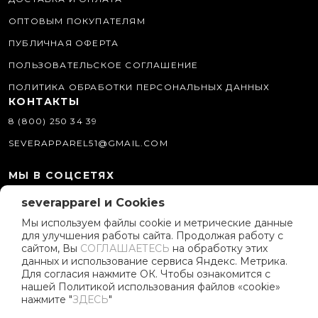
ОПТОВЫМ ПОКУПАТЕЛЯМ
ПУБЛИЧНАЯ ОФЕРТА
ПОЛЬЗОВАТЕЛЬСКОЕ СОГЛАШЕНИЕ
ПОЛИТИКА ОБРАБОТКИ ПЕРСОНАЛЬНЫХ ДАННЫХ
КОНТАКТЫ
8 (800) 250 34 39
SEVERAPPAREL51@GMAIL.COM
МЫ В СОЦСЕТЯХ
severapparel и Cookies
О КОМПАНИИ
Мы используем файлы cookie и метрические данные
ИСТОРИЯ БРЕНДА
для улучшения работы сайта. Продолжая работу с
ПОЛИТИКА КОМПАНИИ
сайтом, Вы
СОГЛАШАЕТЕСЬ
на обработку этих
данных и использование сервиса Яндекс. Метрика.
РЕКЛАМНЫЕ МАТЕРИАЛЫ
Для согласия нажмите ОК. Чтобы ознакомится с
нашей Политикой использования файлов «cookie»
ПРОГРАММА ЛОЯЛЬНОСТИ
нажмите "
ЗДЕСЬ
"