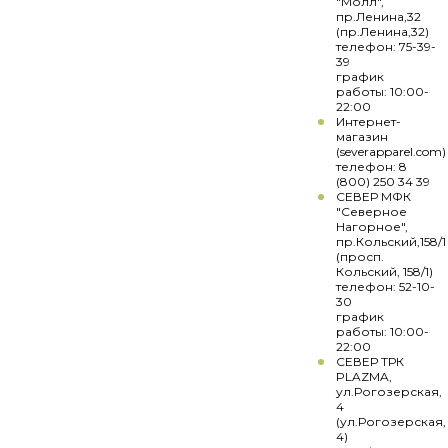
"Молл",
пр.Ленина,32
(пр.Ленина,32)
телефон: 75-39-
39
график
работы: 10:00-
22:00
Интернет-
магазин
(severapparel.com)
телефон: 8
(800) 250 34 39
СЕВЕР МФК
"Северное
Нагорное",
пр.Кольский,158/1
(просп.
Кольский, 158/1)
телефон: 52-10-
30
график
работы: 10:00-
22:00
СЕВЕР ТРК
PLAZMA,
ул.Рогозерская,
4
(ул.Рогозерская,
4)