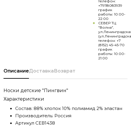
телефон:
+79118083939
график
работы: 10:00-
22:00
СЕВЕР ТЦ
"Волна",
ул.Ленинградска
(ул.Ленинградска
телефон: +7
(8152) 45-45-70
график
работы: 10:00-
21:00
Описание
Доставка
Возврат
Носки детские "Пингвин"
Характеристики
Состав:
88% хлопок 10% полиамид 2% эластан
Производитель:
Россия
Артикул
СЕВ1438