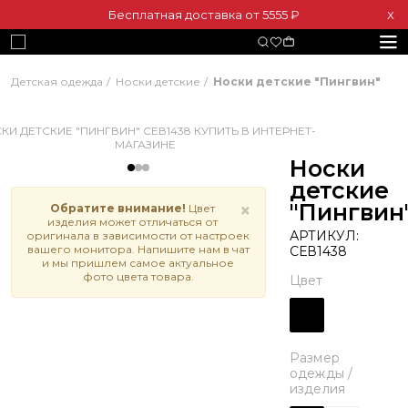
Бесплатная доставка от 5555 ₽
Х
Детская одежда
Носки детские
Носки детские "Пингвин"
Носки
детские
"Пингвин
×
Обратите внимание!
Цвет
изделия может отличаться от
АРТИКУЛ:
оригинала в зависимости от настроек
вашего монитора. Напишите нам в чат
СЕВ1438
и мы пришлем самое актуальное
фото цвета товара.
Цвет
Размер
одежды /
изделия