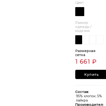
Цвет
Размер
одежды /
изделия
Размерная
сетка
1 661 ₽
Купить
Состав:
95% хлопок; 5%
лайкра
Производитель: