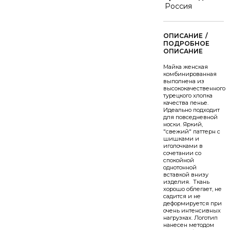
Россия
/
Майка женская
комбинированная
выполнена из
высококачественного
турецкого хлопка
качества пенье.
Идеально подходит
для повседневной
носки. Яркий,
"свежий" паттерн с
шишками и
иголочками в
сочетании со
спокойной
однотонной
вставкой внизу
изделия. Ткань
хорошо облегает, не
садится и не
деформируется при
очень интенсивных
нагрузках. Логотип
нанесен методом