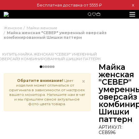
Бесплатная доставка от 5555 ₽
Х
Женское
Майки женские
Майка женская "СЕВЕР" умеренный оверсайз
комбинированный Шишки паттерн
Майка
женская
"СЕВЕР"
×
Обратите внимание!
Цвет
изделия может отличаться от
умеренн
оригинала в зависимости от настроек
вашего монитора. Напишите нам в чат
оверсайз
и мы пришлем самое актуальное
комбини
фото цвета товара.
Шишки
паттерн
АРТИКУЛ:
СЕВ596