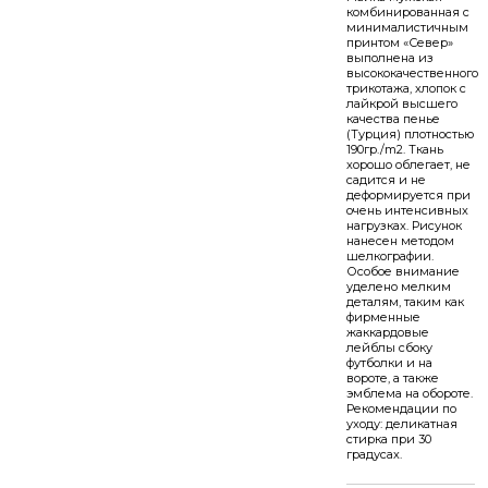
комбинированная с
минималистичным
принтом «Север»
выполнена из
высококачественного
трикотажа, хлопок с
лайкрой высшего
качества пенье
(Турция) плотностью
190гр./m2. Ткань
хорошо облегает, не
садится и не
деформируется при
очень интенсивных
нагрузках. Рисунок
нанесен методом
шелкографии.
Особое внимание
уделено мелким
деталям, таким как
фирменные
жаккардовые
лейблы сбоку
футболки и на
вороте, а также
эмблема на обороте.
Рекомендации по
уходу: деликатная
стирка при 30
градусах.