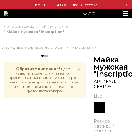
Бесплатная доставка от 5555 ₽
Х
Мужская одежда
Майки мужские
Майка мужская "Inscription"
Майка
мужская
×
Обратите внимание!
Цвет
"Inscripti
изделия может отличаться от
оригинала в зависимости от настроек
АРТИКУЛ:
вашего монитора. Напишите нам в чат
СЕВ1425
и мы пришлем самое актуальное
фото цвета товара.
Цвет
Размер
одежды /
изделия