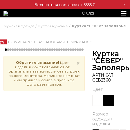
Бесплатная доставка от 5555 ₽
Х
Мужская одежда
Куртки мужские
Куртка "СЕВЕР" Заполярье
2%
Куртка
"СЕВЕР"
×
Обратите внимание!
Цвет
Заполярь
изделия может отличаться от
оригинала в зависимости от настроек
АРТИКУЛ:
вашего монитора. Напишите нам в чат
СЕВ2360
и мы пришлем самое актуальное
фото цвета товара.
Цвет
Размер
одежды /
изделия