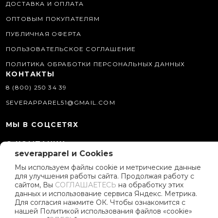
ДОСТАВКА И ОПЛАТА
ОПТОВЫМ ПОКУПАТЕЛЯМ
ПУБЛИЧНАЯ ОФЕРТА
ПОЛЬЗОВАТЕЛЬСКОЕ СОГЛАШЕНИЕ
ПОЛИТИКА ОБРАБОТКИ ПЕРСОНАЛЬНЫХ ДАННЫХ
КОНТАКТЫ
8 (800) 250 34 39
SEVERAPPAREL51@GMAIL.COM
МЫ В СОЦСЕТЯХ
О КОМПАНИИ
severapparel и Cookies
ИСТОРИЯ БРЕНДА
Мы используем файлы cookie и метрические данные
ПОЛИТИКА КОМПАНИИ
для улучшения работы сайта. Продолжая работу с
сайтом, Вы
СОГЛАШАЕТЕСЬ
на обработку этих
РЕКЛАМНЫЕ МАТЕРИАЛЫ
данных и использование сервиса Яндекс. Метрика.
Для согласия нажмите ОК. Чтобы ознакомится с
ПРОГРАММА ЛОЯЛЬНОСТИ
нашей Политикой использования файлов «cookie»