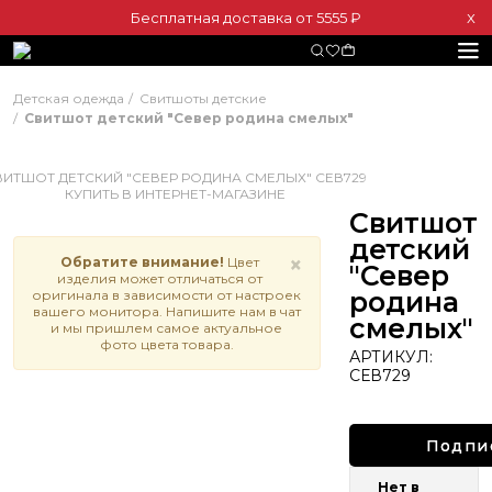
Бесплатная доставка от 5555 ₽
Х
Детская одежда
Свитшоты детские
Свитшот детский "Север родина смелых"
Свитшот
детский
×
Обратите внимание!
Цвет
"Север
изделия может отличаться от
родина
оригинала в зависимости от настроек
вашего монитора. Напишите нам в чат
смелых"
и мы пришлем самое актуальное
фото цвета товара.
АРТИКУЛ:
СЕВ729
Подпи
Нет в