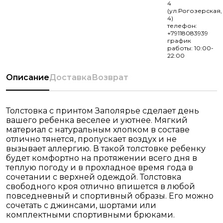
4
(ул.Рогозерская,
4)
телефон:
+79118083939
график
работы: 10:00-
22:00
Описание
Доставка
Возврат
Толстовка с принтом Заполярье сделает день
вашего ребенка веселее и уютнее. Мягкий
материал с натуральным хлопком в составе
отлично тянется, пропускает воздух и не
вызывает аллергию. В такой толстовке ребенку
будет комфортно на протяжении всего дня в
теплую погоду и в прохладное время года в
сочетании с верхней одеждой. Толстовка
свободного кроя отлично впишется в любой
повседневный и спортивный образы. Его можно
сочетать с джинсами, шортами или
комплектными спортивными брюками.