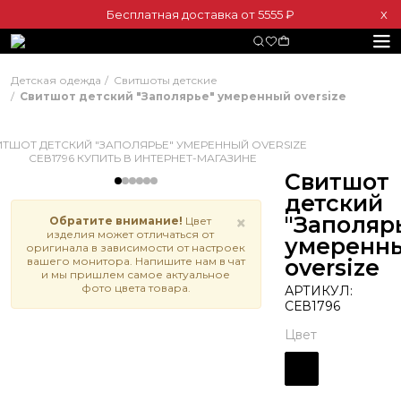
Бесплатная доставка от 5555 ₽
Х
Детская одежда
Свитшоты детские
Свитшот детский "Заполярье" умеренный oversize
Свитшот
детский
"Заполяр
×
Обратите внимание!
Цвет
изделия может отличаться от
умеренн
оригинала в зависимости от настроек
вашего монитора. Напишите нам в чат
oversize
и мы пришлем самое актуальное
фото цвета товара.
АРТИКУЛ:
СЕВ1796
Цвет