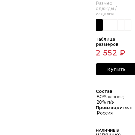
Размер
одежды /
изделия
Таблица
размеров
2 552 ₽
Купить
Состав:
80% хлопок;
20% п/э
Производитель:
Россия
НАЛИЧИЕ В
МАГАЗИНАХ: