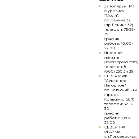
Заполярье ТРК
Мурманск
"Молл",
пр.Ленина,32
(пр.Ленина,32)
телефон: 75-39-
39
график
работы: 10:00-
22:00
Интернет-
магазин
(severapparel.com)
телефон: 8
(800) 250 34 39
СЕВЕР МФК
"Северное
Нагорное",
пр.Кольский,158/1
(просп.
Кольский, 158/1)
телефон: 52-10-
30
график
работы: 10:00-
22:00
СЕВЕР ТРК
PLAZMA,
ул.Рогозерская,