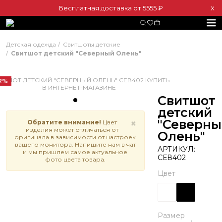
Бесплатная доставка от 5555 ₽
Х
Детская одежда
Свитшоты детские
Свитшот детский "Северный Олень"
2%
Свитшот
детский
"Северны
×
Обратите внимание!
Цвет
изделия может отличаться от
Олень"
оригинала в зависимости от настроек
вашего монитора. Напишите нам в чат
АРТИКУЛ:
и мы пришлем самое актуальное
СЕВ402
фото цвета товара.
Цвет
Размер