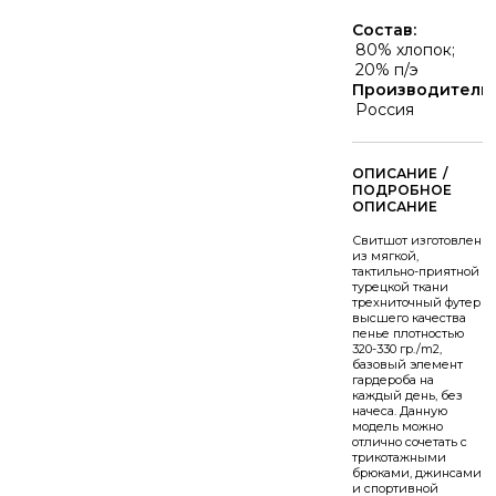
Состав:
80% хлопок;
20% п/э
Производитель:
Россия
/
Свитшот изготовлен
из мягкой,
тактильно-приятной
турецкой ткани
трехниточный футер
высшего качества
пенье плотностью
320-330 гр./m2,
базовый элемент
гардероба на
каждый день, без
начеса. Данную
модель можно
отлично сочетать с
трикотажными
брюками, джинсами
и спортивной