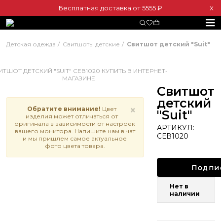
Бесплатная доставка от 5555 ₽
Х
Детская одежда
Свитшоты детские
Свитшот детский "Suit"
Свитшот
детский
×
Обратите внимание!
Цвет
"Suit"
изделия может отличаться от
оригинала в зависимости от настроек
АРТИКУЛ:
вашего монитора. Напишите нам в чат
СЕВ1020
и мы пришлем самое актуальное
фото цвета товара.
Подпи
Нет в
наличии