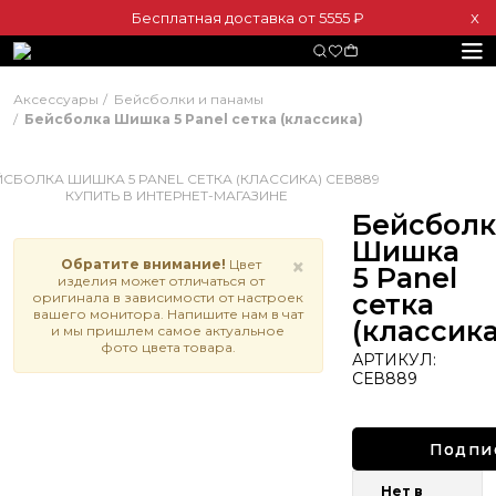
Бесплатная доставка от 5555 ₽
Х
Аксессуары
Бейсболки и панамы
Бейсболка Шишка 5 Panel сетка (классика)
Бейсболк
Шишка
×
Обратите внимание!
Цвет
5 Panel
изделия может отличаться от
сетка
оригинала в зависимости от настроек
вашего монитора. Напишите нам в чат
(классика
и мы пришлем самое актуальное
фото цвета товара.
АРТИКУЛ:
СЕВ889
Подпи
Нет в