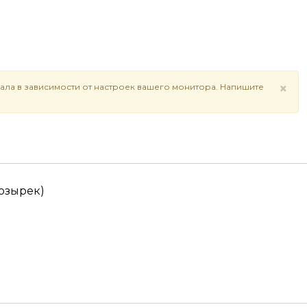
×
ала в зависимости от настроек вашего монитора. Напишите
козырек)