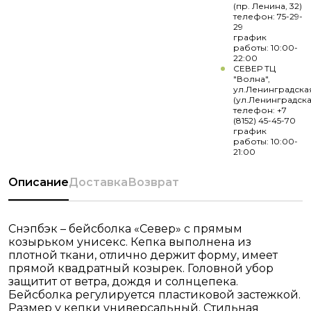
(пр. Ленина, 32)
телефон: 75-29-
29
график
работы: 10:00-
22:00
СЕВЕР ТЦ
"Волна",
ул.Ленинградска
(ул.Ленинградска
телефон: +7
(8152) 45-45-70
график
работы: 10:00-
21:00
Описание
Доставка
Возврат
Снэпбэк – бейсболка «Север» с прямым
козырьком унисекс. Кепка выполнена из
плотной ткани, отлично держит форму, имеет
прямой квадратный козырек. Головной убор
защитит от ветра, дождя и солнцепека.
Бейсболка регулируется пластиковой застежкой.
Размер у кепки универсальный. Стильная