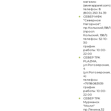
магазин
(severapparel.com)
телефон: 8
(800) 250 34 39
СЕВЕР МФК
"Северное
Нагорное",
пр.Кольский,158/1
(просп.
Кольский, 158/1)
телефон: 52-10-
30
график
работы: 10:00-
22:00
СЕВЕР ТРК
PLAZMA,
ул.Рогозерская,
4
(ул.Рогозерская,
4)
телефон:
+79118083939
график
работы: 10:00-
22:00
СЕВЕР ТРК
Мурманск
"Молл"
пр.Ленина,32