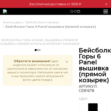
Бесплатная доставка от 5555 ₽
Х
Аксессуары
Бейсболки и панамы
Бейсболка Горы 6 Panel вышивка (прямой козырек)
Бейсболк
Горы 6
Panel
×
Обратите внимание!
Цвет
изделия может отличаться от
вышивка
оригинала в зависимости от настроек
вашего монитора. Напишите нам в чат
(прямой
и мы пришлем самое актуальное
козырек)
фото цвета товара.
АРТИКУЛ:
СЕВ1678
Цвет