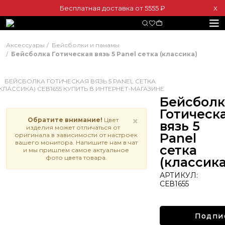
Бесплатная доставка от 5555 ₽
Х
Аксессуары
Бейсболки и панамы
Бейсболка Готическая вязь 5 Panel сетка (классика)
Бейсболк
Готическ
×
Обратите внимание!
Цвет
вязь 5
изделия может отличаться от
Panel
оригинала в зависимости от настроек
вашего монитора. Напишите нам в чат
сетка
и мы пришлем самое актуальное
фото цвета товара.
(классика
АРТИКУЛ:
СЕВ1655
Подпи