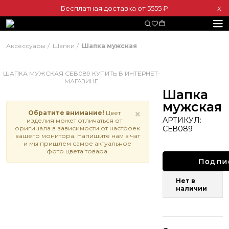
Бесплатная доставка от 5555 ₽
Х
Аксессуары
Шапки
Шапка мужская
Шапка
мужская
×
Обратите внимание!
Цвет
АРТИКУЛ:
изделия может отличаться от
оригинала в зависимости от настроек
СЕВ089
вашего монитора. Напишите нам в чат
и мы пришлем самое актуальное
фото цвета товара.
Подпи
Нет в
наличии