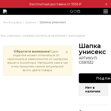
Бесплатная доставка от 5555 ₽
Х
Аксессуары
Шапки
Шапка унисекс
Шапка
унисекс
×
Обратите внимание!
Цвет
изделия может отличаться от
АРТИКУЛ:
оригинала в зависимости от настроек
СЕВ1532
вашего монитора. Напишите нам в чат
и мы пришлем самое актуальное
фото цвета товара.
Подпи
Нет в
наличии