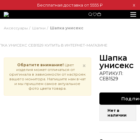
Бесплатная доставка от 5555 ₽
Х
Аксессуары
Шапки
Шапка унисекс
Шапка
унисекс
×
Обратите внимание!
Цвет
изделия может отличаться от
АРТИКУЛ:
оригинала в зависимости от настроек
СЕВ1529
вашего монитора. Напишите нам в чат
и мы пришлем самое актуальное
фото цвета товара.
Подпи
Нет в
наличии