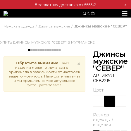
Бесплатная доставка от 5555 ₽
Х
Мужская одежда
Джинсы мужские
Джинсы мужские "СЕВЕР"
Джинсы
мужские
×
Обратите внимание!
Цвет
"СЕВЕР"
изделия может отличаться от
оригинала в зависимости от настроек
АРТИКУЛ:
вашего монитора. Напишите нам в чат
СЕВ2215
и мы пришлем самое актуальное
фото цвета товара.
Цвет
Размер
одежды /
изделия