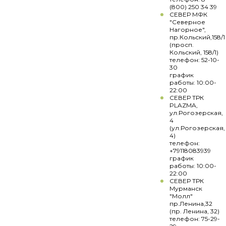
(800) 250 34 39
СЕВЕР МФК
"Северное
Нагорное",
пр.Кольский,158/1
(просп.
Кольский, 158/1)
телефон: 52-10-
30
график
работы: 10:00-
22:00
СЕВЕР ТРК
PLAZMA,
ул.Рогозерская,
4
(ул.Рогозерская,
4)
телефон:
+79118083939
график
работы: 10:00-
22:00
СЕВЕР ТРК
Мурманск
"Молл"
пр.Ленина,32
(пр. Ленина, 32)
телефон: 75-29-