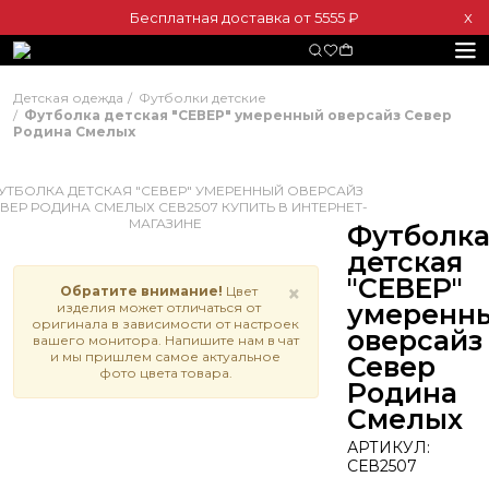
Бесплатная доставка от 5555 ₽
Х
Детская одежда
Футболки детские
Футболка детская "СЕВЕР" умеренный оверсайз Север
Родина Смелых
Футболк
детская
"СЕВЕР"
×
Обратите внимание!
Цвет
умеренн
изделия может отличаться от
оригинала в зависимости от настроек
оверсайз
вашего монитора. Напишите нам в чат
и мы пришлем самое актуальное
Север
фото цвета товара.
Родина
Смелых
АРТИКУЛ:
СЕВ2507