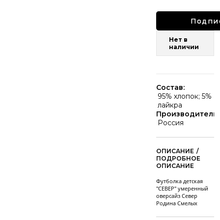
Подпи
Нет в
наличии
Состав:
95% хлопок; 5%
лайкра
Производитель:
Россия
/
Футболка детская
"СЕВЕР" умеренный
оверсайз Север
Родина Смелых