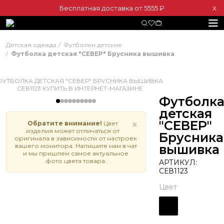
Бесплатная доставка от 5555 ₽
Х
Детская одежда
Футболки детские
Футболка детская "СЕВЕР" Брусника вышивка
Футболк
детская
"СЕВЕР"
×
Обратите внимание!
Цвет
изделия может отличаться от
Брусника
оригинала в зависимости от настроек
вашего монитора. Напишите нам в чат
вышивка
и мы пришлем самое актуальное
фото цвета товара.
АРТИКУЛ:
СЕВ1123
Цвет