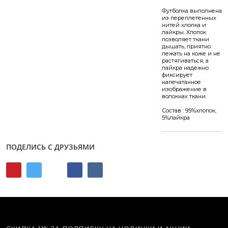
Футболка выполнена
из переплетенных
нитей хлопка и
лайкры. Хлопок
позволяет ткани
дышать, приятно
лежать на коже и не
растягиваться, а
лайкра надежно
фиксирует
напечатанное
изображение в
волокнах ткани.
Состав : 95%хлопок,
5%лайкра
ПОДЕЛИСЬ С ДРУЗЬЯМИ