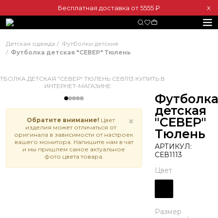
Бесплатная доставка от 5555 ₽
Х
Детская одежда
Футболки детские
Футболка детская "СЕВЕР" Тюлень
Футболк
детская
"СЕВЕР"
×
Обратите внимание!
Цвет
изделия может отличаться от
Тюлень
оригинала в зависимости от настроек
вашего монитора. Напишите нам в чат
АРТИКУЛ:
и мы пришлем самое актуальное
СЕВ1113
фото цвета товара.
Цвет
Размер