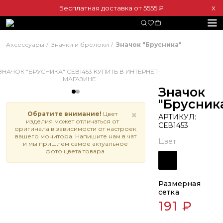
Бесплатная доставка от 5555 ₽
Х
Аксессуары
Значки и брелоки
Значок "Брусника"
Значок
"Брусник
×
Обратите внимание!
Цвет
АРТИКУЛ:
изделия может отличаться от
СЕВ1453
оригинала в зависимости от настроек
вашего монитора. Напишите нам в чат
Цвет
и мы пришлем самое актуальное
фото цвета товара.
Размерная
сетка
191 ₽