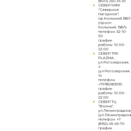
(800) 250 34 39
СЕВЕР МФК
"Северное
Нагорное",
пр.Кольский,158/1
(просп.
Кольский, 158/1)
телефон: 52-10-
30
график
работы: 10:00-
22:00
СЕВЕР ТРК
PLAZMA,
ул.Рогозерская,
4
(ул.Рогозерская,
4)
телефон:
+79118083939
график
работы: 10:00-
22:00
СЕВЕР ТЦ
"Волна",
ул.Ленинградска
(ул.Ленинградска
телефон: +7
(8152) 45-45-70
график