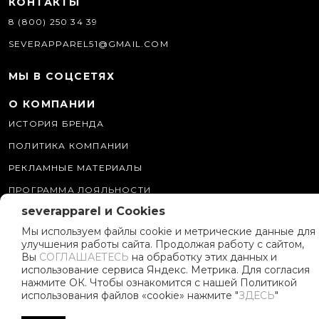
КОНТАКТЫ
8 (800) 250 34 39
SEVERAPPAREL51@GMAIL.COM
МЫ В СОЦСЕТЯХ
О КОМПАНИИ
ИСТОРИЯ БРЕНДА
ПОЛИТИКА КОМПАНИИ
РЕКЛАМНЫЕ МАТЕРИАЛЫ
ПРОГРАММА ЛОЯЛЬНОСТИ
severapparel и Cookies
Мы используем файлы cookie и метрические данные для
улучшения работы сайта. Продолжая работу с сайтом,
Вы
СОГЛАШАЕТЕСЬ
на обработку этих данных и
использование сервиса Яндекс. Метрика. Для согласия
нажмите ОК. Чтобы ознакомится с нашей Политикой
использования файлов «cookie» нажмите "
ЗДЕСЬ
"