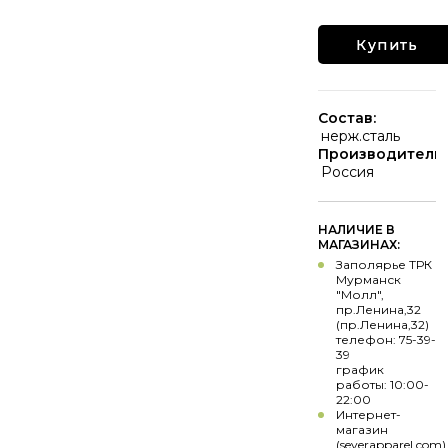
Купить
Состав:
нерж.сталь
Производитель:
Россия
НАЛИЧИЕ В
МАГАЗИНАХ:
Заполярье ТРК
Мурманск
"Молл",
пр.Ленина,32
(пр.Ленина,32)
телефон: 75-39-
39
график
работы: 10:00-
22:00
Интернет-
магазин
(severapparel.com)