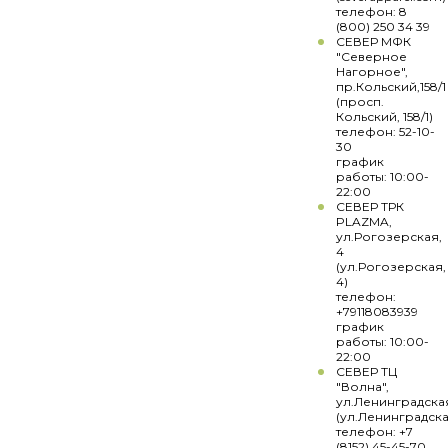
телефон: 8
(800) 250 34 39
СЕВЕР МФК
"Северное
Нагорное",
пр.Кольский,158/1
(просп.
Кольский, 158/1)
телефон: 52-10-
30
график
работы: 10:00-
22:00
СЕВЕР ТРК
PLAZMA,
ул.Рогозерская,
4
(ул.Рогозерская,
4)
телефон:
+79118083939
график
работы: 10:00-
22:00
СЕВЕР ТЦ
"Волна",
ул.Ленинградска
(ул.Ленинградска
телефон: +7
(8152) 45-45-70