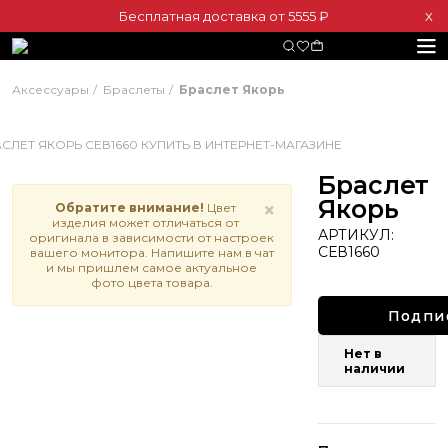
Бесплатная доставка от 5555 ₽
Х
Аксессуары
Браслеты
Браслет Якорь
Браслет
Якорь
×
Обратите внимание!
Цвет
изделия может отличаться от
АРТИКУЛ:
оригинала в зависимости от настроек
СЕВ1660
вашего монитора. Напишите нам в чат
и мы пришлем самое актуальное
фото цвета товара.
Подпи
Нет в
наличии