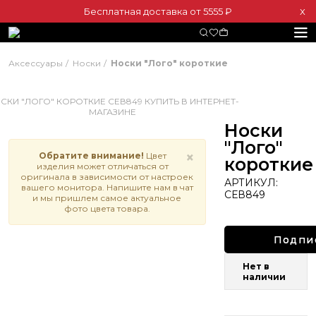
Бесплатная доставка от 5555 ₽
Х
Аксессуары
Носки
Носки "Лого" короткие
Носки
"Лого"
×
Обратите внимание!
Цвет
короткие
изделия может отличаться от
оригинала в зависимости от настроек
АРТИКУЛ:
вашего монитора. Напишите нам в чат
СЕВ849
и мы пришлем самое актуальное
фото цвета товара.
Подпи
Нет в
наличии