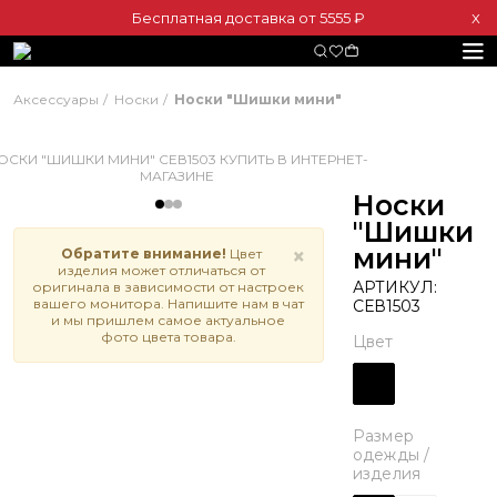
Бесплатная доставка от 5555 ₽
Х
Аксессуары
Носки
Носки "Шишки мини"
Носки
"Шишки
мини"
×
Обратите внимание!
Цвет
изделия может отличаться от
АРТИКУЛ:
оригинала в зависимости от настроек
вашего монитора. Напишите нам в чат
СЕВ1503
и мы пришлем самое актуальное
фото цвета товара.
Цвет
Размер
одежды /
изделия