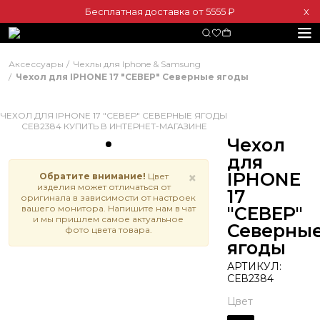
Бесплатная доставка от 5555 ₽
Х
Аксессуары
Чехлы для Iphone & Samsung
Чехол для IPHONE 17 "СЕВЕР" Северные ягоды
Чехол
для
IPHONE
×
Обратите внимание!
Цвет
изделия может отличаться от
17
оригинала в зависимости от настроек
вашего монитора. Напишите нам в чат
"СЕВЕР"
и мы пришлем самое актуальное
Северны
фото цвета товара.
ягоды
АРТИКУЛ:
СЕВ2384
Цвет