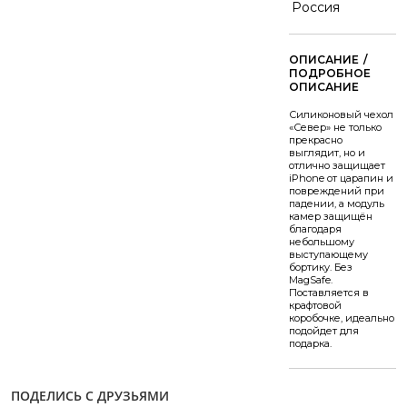
Россия
/
Силиконовый чехол
«Север» не только
прекрасно
выглядит, но и
отлично защищает
iPhone от царапин и
повреждений при
падении, а модуль
камер защищён
благодаря
небольшому
выступающему
бортику. Без
MagSafe.
Поставляется в
крафтовой
коробочке, идеально
подойдет для
подарка.
ПОДЕЛИСЬ С ДРУЗЬЯМИ