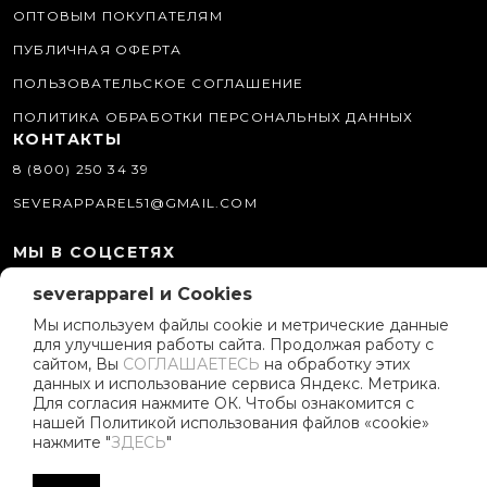
ОПТОВЫМ ПОКУПАТЕЛЯМ
ПУБЛИЧНАЯ ОФЕРТА
ПОЛЬЗОВАТЕЛЬСКОЕ СОГЛАШЕНИЕ
ПОЛИТИКА ОБРАБОТКИ ПЕРСОНАЛЬНЫХ ДАННЫХ
КОНТАКТЫ
8 (800) 250 34 39
SEVERAPPAREL51@GMAIL.COM
МЫ В СОЦСЕТЯХ
severapparel и Cookies
О КОМПАНИИ
Мы используем файлы cookie и метрические данные
ИСТОРИЯ БРЕНДА
для улучшения работы сайта. Продолжая работу с
ПОЛИТИКА КОМПАНИИ
сайтом, Вы
СОГЛАШАЕТЕСЬ
на обработку этих
данных и использование сервиса Яндекс. Метрика.
РЕКЛАМНЫЕ МАТЕРИАЛЫ
Для согласия нажмите ОК. Чтобы ознакомится с
нашей Политикой использования файлов «cookie»
ПРОГРАММА ЛОЯЛЬНОСТИ
нажмите "
ЗДЕСЬ
"