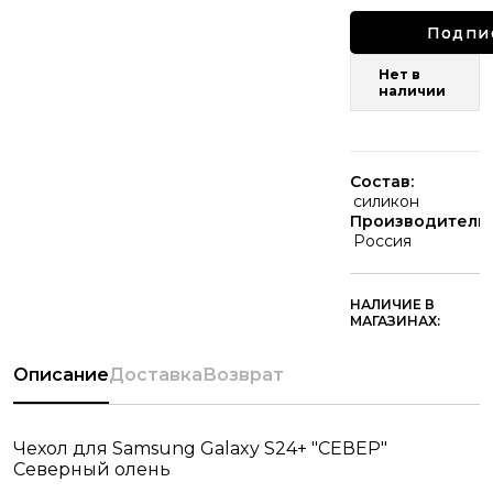
Подпи
Нет в
наличии
Состав:
силикон
Производитель:
Россия
НАЛИЧИЕ В
МАГАЗИНАХ:
Описание
Доставка
Возврат
Чехол для Samsung Galaxy S24+ "СЕВЕР"
Северный олень