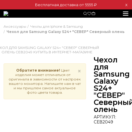
Бесплатная доставка от 5555 ₽
Х
Аксессуары
Чехлы для Iphone & Samsung
Чехол для Samsung Galaxy S24+ "СЕВЕР" Северный олень
Чехол
для
×
Обратите внимание!
Цвет
Samsung
изделия может отличаться от
Galaxy
оригинала в зависимости от настроек
вашего монитора. Напишите нам в чат
S24+
и мы пришлем самое актуальное
фото цвета товара.
"СЕВЕР"
Северны
олень
АРТИКУЛ:
СЕВ2049